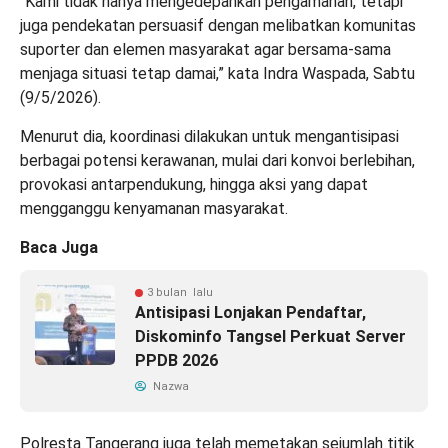
“Kami tidak hanya mengedepankan pengamanan, tetapi
juga pendekatan persuasif dengan melibatkan komunitas
suporter dan elemen masyarakat agar bersama-sama
menjaga situasi tetap damai,” kata Indra Waspada, Sabtu
(9/5/2026).
Menurut dia, koordinasi dilakukan untuk mengantisipasi
berbagai potensi kerawanan, mulai dari konvoi berlebihan,
provokasi antarpendukung, hingga aksi yang dapat
mengganggu kenyamanan masyarakat.
Baca Juga
3 bulan lalu
Antisipasi Lonjakan Pendaftar,
Diskominfo Tangsel Perkuat Server
PPDB 2026
Nazwa
Polresta Tangerang juga telah memetakan sejumlah titik