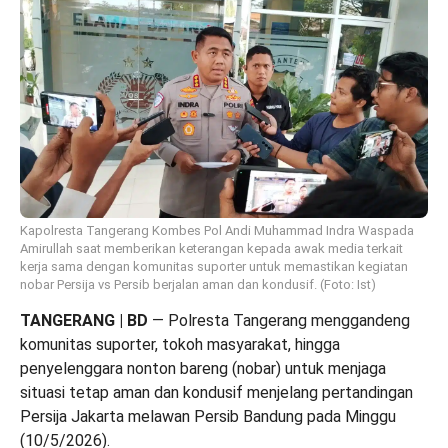
Kapolresta Tangerang Kombes Pol Andi Muhammad Indra Waspada
Amirullah saat memberikan keterangan kepada awak media terkait
kerja sama dengan komunitas suporter untuk memastikan kegiatan
nobar Persija vs Persib berjalan aman dan kondusif. (Foto: Ist)
TANGERANG | BD
— Polresta Tangerang menggandeng
komunitas suporter, tokoh masyarakat, hingga
penyelenggara nonton bareng (nobar) untuk menjaga
situasi tetap aman dan kondusif menjelang pertandingan
Persija Jakarta melawan Persib Bandung pada Minggu
(10/5/2026).