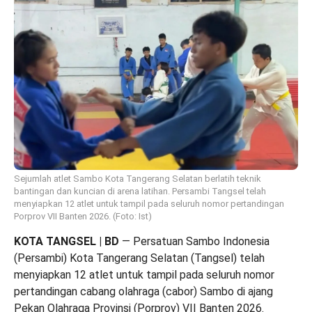
Sejumlah atlet Sambo Kota Tangerang Selatan berlatih teknik
bantingan dan kuncian di arena latihan. Persambi Tangsel telah
menyiapkan 12 atlet untuk tampil pada seluruh nomor pertandingan
Porprov VII Banten 2026. (Foto: Ist)
KOTA TANGSEL | BD
— Persatuan Sambo Indonesia
(Persambi) Kota Tangerang Selatan (Tangsel) telah
menyiapkan 12 atlet untuk tampil pada seluruh nomor
pertandingan cabang olahraga (cabor) Sambo di ajang
Pekan Olahraga Provinsi (Porprov) VII Banten 2026.