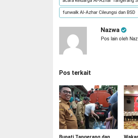
acara keluarga Al-Azhar Tangerang S
funwalk Al-Azhar Cileungsi dan BSD
Nazwa
Pos lain oleh Na
Pos terkait
Bupati Tangerang dan
Wakap