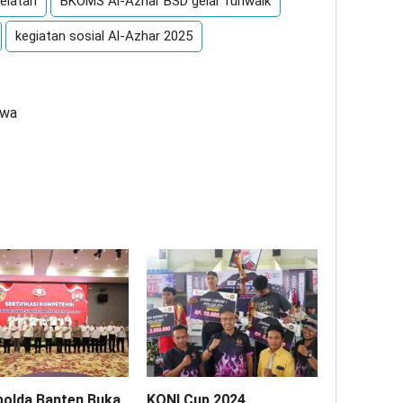
elatan
BKOMS Al-Azhar BSD gelar funwalk
kegiatan sosial Al-Azhar 2025
zwa
olda Banten Buka
KONI Cup 2024