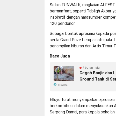
Selain FUNWALK, rangkaian ALFEST 2
bermanfaat, seperti Tabligh Akbar y
inspiratif dengan narasumber kompete
120 pendonor.
Sebagai bentuk apresiasi kepada pese
serta Grand Prize berupa satu pake
penampilan hiburan dari Artis Timur 
Baca Juga
7 bulan lalu
Cegah Banjir dan 
Ground Tank di Se
Nazwa
Ellsye turut menyampaikan apresiasi 
berkontribusi dalam menyukseskan A
Serpong Damai, para kepala sekolah