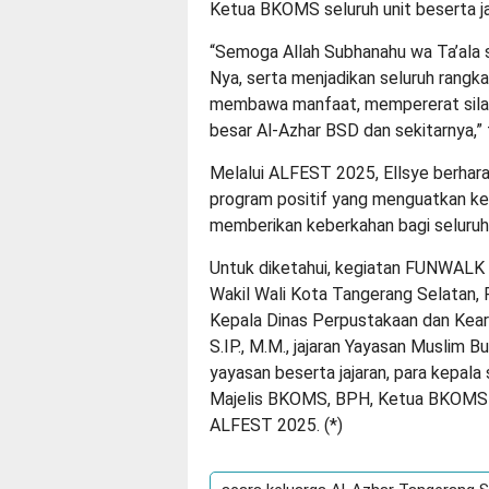
Ketua BKOMS seluruh unit beserta jaj
“Semoga Allah Subhanahu wa Ta’ala 
Nya, serta menjadikan seluruh rangk
membawa manfaat, mempererat sila
besar Al-Azhar BSD dan sekitarnya,” 
Melalui ALFEST 2025, Ellsye berhara
program positif yang menguatkan ke
memberikan keberkahan bagi seluruh
Untuk diketahui, kegiatan FUNWALK 
Wakil Wali Kota Tangerang Selatan, P
Kepala Dinas Perpustakaan dan Kear
S.IP., M.M., jajaran Yayasan Muslim 
yayasan beserta jajaran, para kepala
Majelis BKOMS, BPH, Ketua BKOMS s
ALFEST 2025. (
*
)