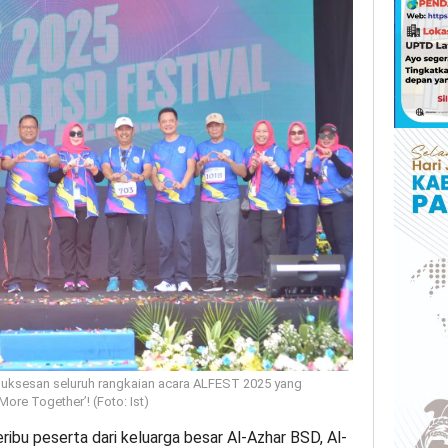
suksesan seluruh rangkaian acara ALFEST 2025 yang
ore Together’! (Foto: Ist)
ibu peserta dari keluarga besar Al-Azhar BSD, Al-