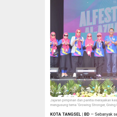
Jajaran pimpinan dan panitia merayakan ke
mengusung tema ‘Growing Stronger, Giving M
KOTA TANGSEL | BD
— Sebanyak ser