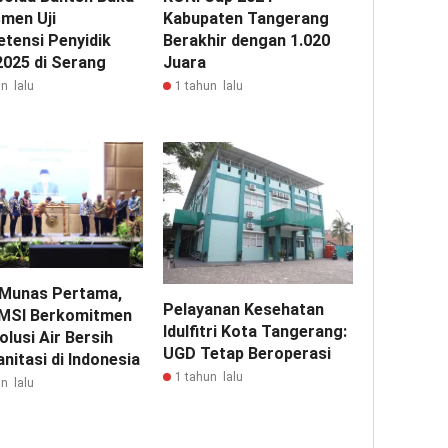
men Uji
Kabupaten Tangerang
tensi Penyidik
Berakhir dengan 1.020
2025 di Serang
Juara
n lalu
1 tahun lalu
 Munas Pertama,
Pelayanan Kesehatan
MSI Berkomitmen
Idulfitri Kota Tangerang:
olusi Air Bersih
UGD Tetap Beroperasi
nitasi di Indonesia
1 tahun lalu
n lalu