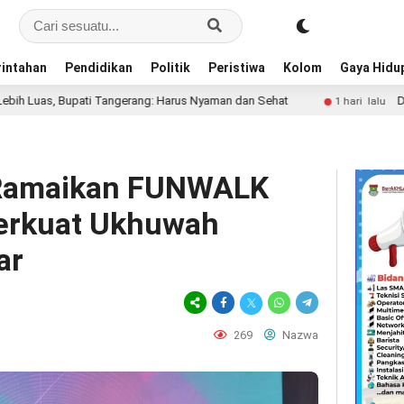
intahan
Pendidikan
Politik
Peristiwa
Kolom
Gaya Hidu
 Tangerang: Harus Nyaman dan Sehat
Diego Forlan Resmi J
1 hari lalu
 Ramaikan FUNWALK
erkuat Ukhuwah
ar
269
Nazwa