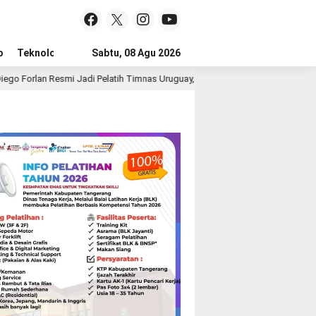
p
Teknologi
Advertorial
Sabtu, 08 Agu 2026
Tips
adi Pelatih Timnas Uruguay, Era Baru La Celeste Dimulai
B
1 hari lalu