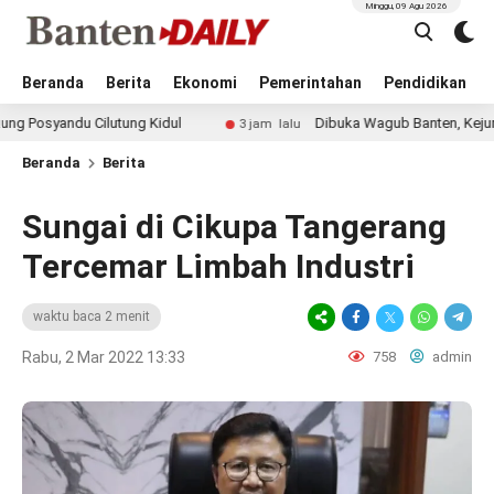
Minggu, 09 Agu 2026
Beranda
Berita
Ekonomi
Pemerintahan
Pendidikan
du Cilutung Kidul
Dibuka Wagub Banten, Kejurprov Catur
3 jam lalu
Beranda
Berita
Sungai di Cikupa Tangerang
Tercemar Limbah Industri
waktu baca 2 menit
Rabu, 2 Mar 2022 13:33
758
admin