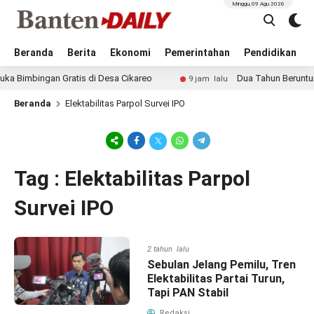
Minggu, 09 Agu 2026
Beranda
Berita
Ekonomi
Pemerintahan
Pendidikan
imbingan Gratis di Desa Cikareo
Dua Tahun Beruntun, K
9 jam lalu
Beranda
Elektabilitas Parpol Survei IPO
Tag : Elektabilitas Parpol
Survei IPO
2 tahun lalu
Sebulan Jelang Pemilu, Tren
Elektabilitas Partai Turun,
Tapi PAN Stabil
Redaksi