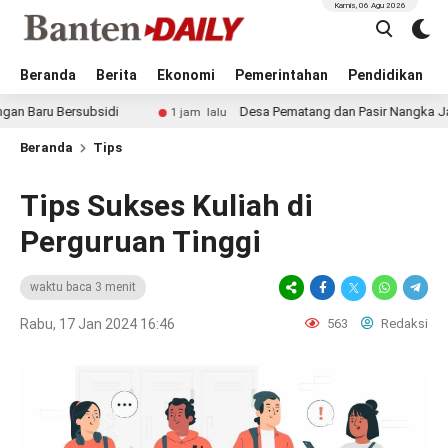
Kamis, 06 Agu 2026
Beranda
Berita
Ekonomi
Pemerintahan
Pendidikan
ersubsidi
Desa Pematang dan Pasir Nangka Jadi Lokas
1 jam lalu
Beranda
Tips
Tips Sukses Kuliah di
Perguruan Tinggi
waktu baca 3 menit
Rabu, 17 Jan 2024 16:46
563
Redaksi