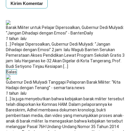
Barak Militer untuk Pelajar Dipersoalkan, Gubernur Dedi Mulyadi:
“Jangan Dihadapi dengan Emosi” - BantenDaily
1 tahun lalu
[…] Pelajar Dipersoalkan, Gubernur Dedi Mulyadi: “Jangan
Dihadapi dengan Emosi” 2 jam lalu Wagub Banten Serukan
Pemerataan Akses Pendidikan Lewat Program Sekolah Gratis 3
jam lalu Harganas ke-32 Akan Digelar di Kota Tangerang, Prof.
Budi Setiyono Tinjau Kesiapan […]
Balas
Gubernur Dedi Mulyadi Tanggapi Pelaporan Barak Militer: “Kita
Hadapi dengan Tenang” - semartara.news
1 tahun lalu
[…] Ia juga menyebutkan bahwa kebijakan barak militer tersebut
telah dilaporkan ke Komnas HAM. Dalam pelaporannya ke
Bareskrim, Adhel membawa dokumen kronologi, bukti
pemberitaan media, dan video yang menunjukkan proses anak-
anak di barak militer. Ia menegaskan bahwa kebijakan tersebut
melanggar Pasal 76H Undang-Undang Nomor 35 Tahun 2014