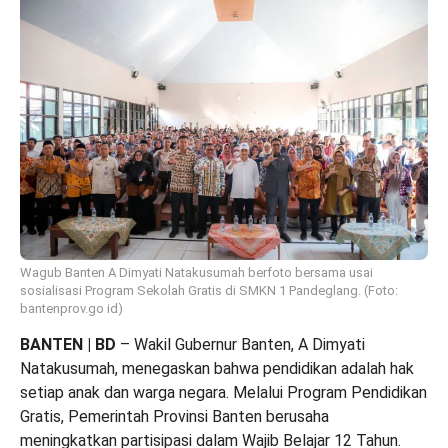
Wagub Banten A Dimyati Natakusumah berfoto bersama usai
sosialisasi Program Sekolah Gratis di SMKN 1 Pandeglang. (Foto:
bantenprov.go id)
BANTEN | BD
– Wakil Gubernur Banten, A Dimyati
Natakusumah, menegaskan bahwa pendidikan adalah hak
setiap anak dan warga negara. Melalui Program Pendidikan
Gratis, Pemerintah Provinsi Banten berusaha
meningkatkan partisipasi dalam Wajib Belajar 12 Tahun.