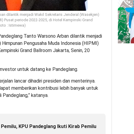
n dilantik menjadi Wakil Sekretaris Jenderal (Wasekjen)
 Pusat periode 2022-2025, di Hotel Kempinski Grand
Foto : Istimewa)
Pandeglang Tanto Warsono Arban dilantik menjadi
n) Himpunan Pengusaha Muda Indonesia (HIPMI)
empinski Grand Ballroom Jakarta, Senin, 20
Investor untuk datang ke Pandeglang.
erjalan lancar dihadiri presiden dan menterinya.
dapat memberikan kontribusi lebih banyak untuk
 Pandeglang,” katanya.
 Pemilu, KPU Pandeglang Ikuti Kirab Pemilu