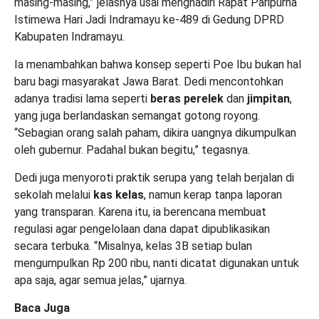
masing-masing,” jelasnya usai menghadiri Rapat Paripurna
Istimewa Hari Jadi Indramayu ke-489 di Gedung DPRD
Kabupaten Indramayu.
Ia menambahkan bahwa konsep seperti Poe Ibu bukan hal
baru bagi masyarakat Jawa Barat. Dedi mencontohkan
adanya tradisi lama seperti
beras perelek
dan
jimpitan
,
yang juga berlandaskan semangat gotong royong.
“Sebagian orang salah paham, dikira uangnya dikumpulkan
oleh gubernur. Padahal bukan begitu,” tegasnya.
Dedi juga menyoroti praktik serupa yang telah berjalan di
sekolah melalui
kas kelas
, namun kerap tanpa laporan
yang transparan. Karena itu, ia berencana membuat
regulasi agar pengelolaan dana dapat dipublikasikan
secara terbuka. “Misalnya, kelas 3B setiap bulan
mengumpulkan Rp 200 ribu, nanti dicatat digunakan untuk
apa saja, agar semua jelas,” ujarnya.
Baca Juga