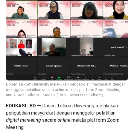
Dosen Telkom University melakukan pengabdian masyarakat dengan
menggelar pelatihan secara online melalui platform Zoom Meeting
untuk SMK Telkom 1 Medan. (Foto : Universitas Telkom)
EDUKASI | BD
—
Dosen Telkom University melakukan
pengabdian masyarakat dengan menggelar pelatihan
digital marketing
secara
online
melalui platform Zoom
Meeting.