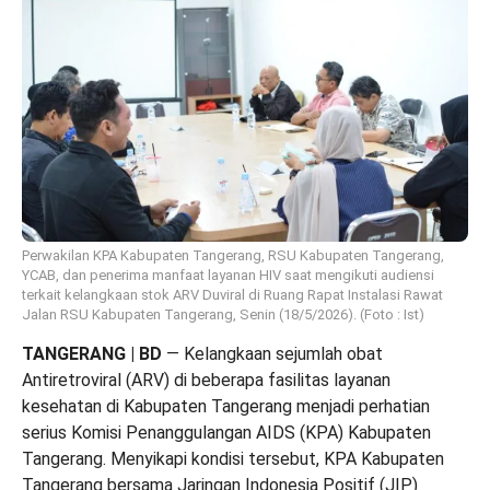
Perwakilan KPA Kabupaten Tangerang, RSU Kabupaten Tangerang,
YCAB, dan penerima manfaat layanan HIV saat mengikuti audiensi
terkait kelangkaan stok ARV Duviral di Ruang Rapat Instalasi Rawat
Jalan RSU Kabupaten Tangerang, Senin (18/5/2026). (Foto : Ist)
TANGERANG | BD
— Kelangkaan sejumlah obat
Antiretroviral (ARV) di beberapa fasilitas layanan
kesehatan di Kabupaten Tangerang menjadi perhatian
serius Komisi Penanggulangan AIDS (KPA) Kabupaten
Tangerang. Menyikapi kondisi tersebut, KPA Kabupaten
Tangerang bersama Jaringan Indonesia Positif (JIP)