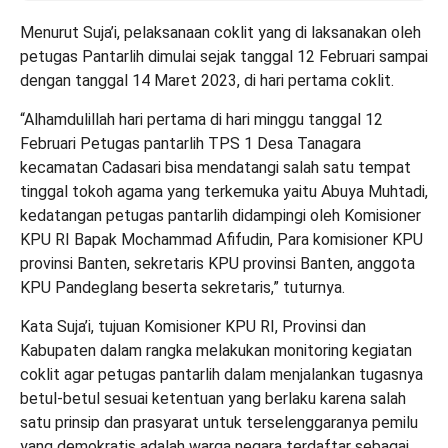
Menurut Suja’i, pelaksanaan coklit yang di laksanakan oleh
petugas Pantarlih dimulai sejak tanggal 12 Februari sampai
dengan tanggal 14 Maret 2023, di hari pertama coklit.
“Alhamdulillah hari pertama di hari minggu tanggal 12
Februari Petugas pantarlih TPS 1 Desa Tanagara
kecamatan Cadasari bisa mendatangi salah satu tempat
tinggal tokoh agama yang terkemuka yaitu Abuya Muhtadi,
kedatangan petugas pantarlih didampingi oleh Komisioner
KPU RI Bapak Mochammad Afifudin, Para komisioner KPU
provinsi Banten, sekretaris KPU provinsi Banten, anggota
KPU Pandeglang beserta sekretaris,” tuturnya.
Kata Suja’i, tujuan Komisioner KPU RI, Provinsi dan
Kabupaten dalam rangka melakukan monitoring kegiatan
coklit agar petugas pantarlih dalam menjalankan tugasnya
betul-betul sesuai ketentuan yang berlaku karena salah
satu prinsip dan prasyarat untuk terselenggaranya pemilu
yang demokratis adalah warga negara terdaftar sebagai