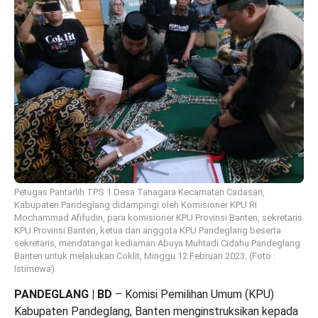
Petugas Pantarlih TPS 1 Desa Tanagara Kecamatan Cadasari,
Kabupaten Pandeglang didampingi oleh Komisioner KPU RI
Mochammad Afifudin, para komisioner KPU Provinsi Banten, sekretaris
KPU Provinsi Banten, ketua dan anggota KPU Pandeglang beserta
sekretaris, mendatangai kediaman Abuya Muhtadi Cidahu Pandeglang
Banten untuk melakukan Coklit, Minggu 12 Februari 2023. (Foto :
Istimewa)
PANDEGLANG | BD
– Komisi Pemilihan Umum (KPU)
Kabupaten Pandeglang, Banten menginstruksikan kepada