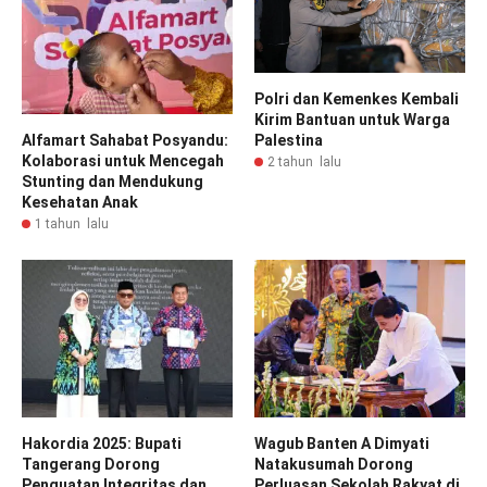
Polri dan Kemenkes Kembali
Kirim Bantuan untuk Warga
Alfamart Sahabat Posyandu:
Palestina
Kolaborasi untuk Mencegah
2 tahun lalu
Stunting dan Mendukung
Kesehatan Anak
1 tahun lalu
Hakordia 2025: Bupati
Wagub Banten A Dimyati
Tangerang Dorong
Natakusumah Dorong
Penguatan Integritas dan
Perluasan Sekolah Rakyat di