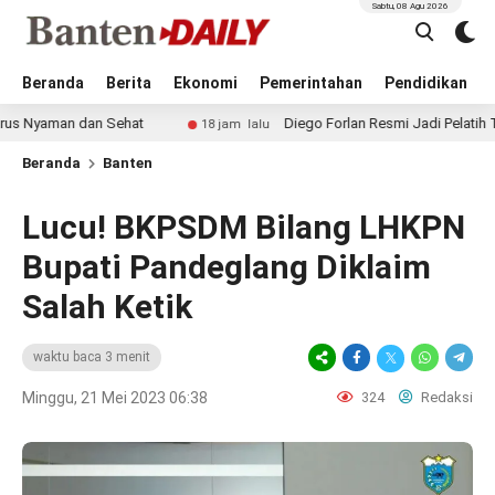
Sabtu, 08 Agu 2026
Beranda
Berita
Ekonomi
Pemerintahan
Pendidikan
 dan Sehat
Diego Forlan Resmi Jadi Pelatih Timnas Urugu
18 jam lalu
Beranda
Banten
Lucu! BKPSDM Bilang LHKPN
Bupati Pandeglang Diklaim
Salah Ketik
waktu baca 3 menit
Minggu, 21 Mei 2023 06:38
324
Redaksi