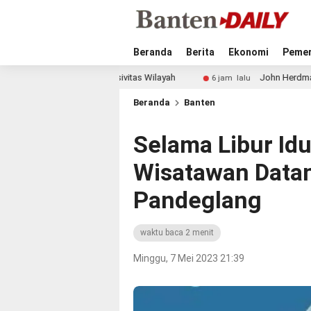
Beranda
Berita
Ekonomi
Pemer
 Kondusivitas Wilayah
John Herdman Tegaskan Timnas In
6 jam lalu
Beranda
Banten
Selama Libur Idul
Wisatawan Datang
Pandeglang
waktu baca 2 menit
Minggu, 7 Mei 2023 21:39