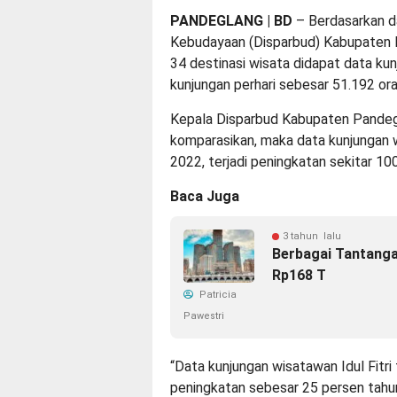
PANDEGLANG | BD
– Berdasarkan da
Kebudayaan (Disparbud) Kabupaten Pan
34 destinasi wisata didapat data ku
kunjungan perhari sebesar 51.192 ora
Kepala Disparbud Kabupaten Pandegl
komparasikan, maka data kunjungan w
2022, terjadi peningkatan sekitar 100
Baca Juga
3 tahun lalu
Berbagai Tantanga
Rp168 T
Patricia
Pawestri
“Data kunjungan wisatawan Idul Fitri
peningkatan sebesar 25 persen tahun