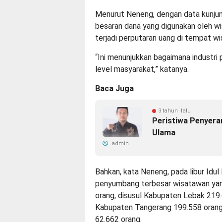
Menurut Neneng, dengan data kunjun
besaran dana yang digunakan oleh wi
terjadi perputaran uang di tempat wi
“Ini menunjukkan bagaimana industr
level masyarakat,” katanya.
Baca Juga
3 tahun lalu
Peristiwa Penyera
Ulama
admin
Bahkan, kata Neneng, pada libur Idu
penyumbang terbesar wisatawan yan
orang, disusul Kabupaten Lebak 219
Kabupaten Tangerang 199.558 orang,
62.662 orang.