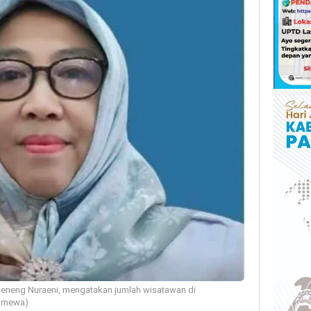
eneng Nuraeni, mengatakan jumlah wisatawan di
stimewa)