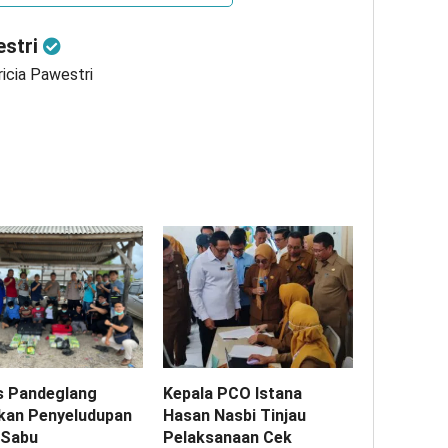
estri
ricia Pawestri
s Pandeglang
Kepala PCO Istana
kan Penyeludupan
Hasan Nasbi Tinjau
 Sabu
Pelaksanaan Cek