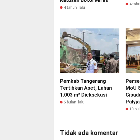
Ratusan Botol Miras
4 tahu
4 tahun lalu
Pemkab Tangerang
Perse
Tertibkan Aset, Lahan
MoU S
1.003 m² Dieksekusi
Cisad
Palyja
5 bulan lalu
10 bul
Tidak ada komentar