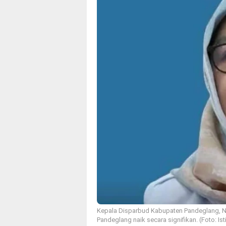
Kepala Disparbud Kabupaten Pandeglang, N
Pandeglang naik secara signifikan. (Foto: I