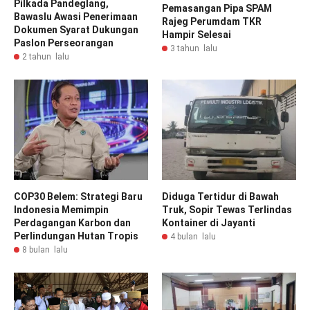
Pilkada Pandeglang,
Pemasangan Pipa SPAM
Bawaslu Awasi Penerimaan
Rajeg Perumdam TKR
Dokumen Syarat Dukungan
Hampir Selesai
Paslon Perseorangan
3 tahun lalu
2 tahun lalu
COP30 Belem: Strategi Baru
Diduga Tertidur di Bawah
Indonesia Memimpin
Truk, Sopir Tewas Terlindas
Perdagangan Karbon dan
Kontainer di Jayanti
Perlindungan Hutan Tropis
4 bulan lalu
8 bulan lalu