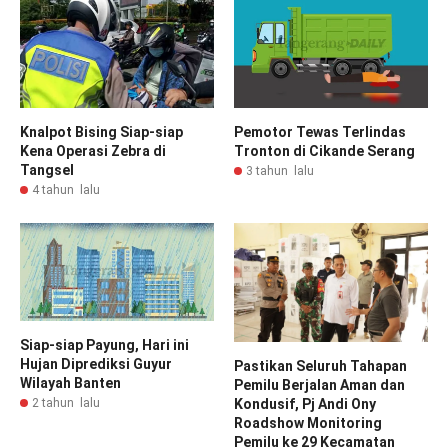
Knalpot Bising Siap-siap
Pemotor Tewas Terlindas
Kena Operasi Zebra di
Tronton di Cikande Serang
Tangsel
3 tahun lalu
4 tahun lalu
Siap-siap Payung, Hari ini
Hujan Diprediksi Guyur
Pastikan Seluruh Tahapan
Wilayah Banten
Pemilu Berjalan Aman dan
2 tahun lalu
Kondusif, Pj Andi Ony
Roadshow Monitoring
Pemilu ke 29 Kecamatan