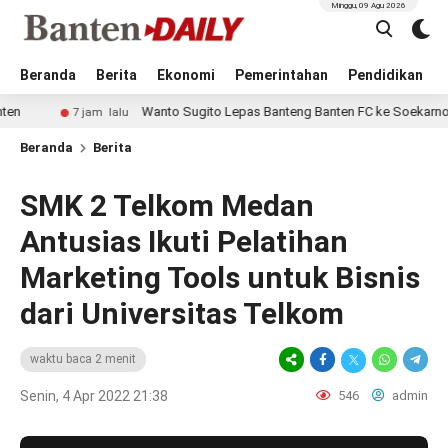
Minggu, 09 Agu 2026
Beranda
Berita
Ekonomi
Pemerintahan
Pendidikan
Wanto Sugito Lepas Banteng Banten FC ke Soekarno Cup 202
7 jam lalu
Beranda
Berita
SMK 2 Telkom Medan
Antusias Ikuti Pelatihan
Marketing Tools untuk Bisnis
dari Universitas Telkom
waktu baca 2 menit
Senin, 4 Apr 2022 21:38
546
admin