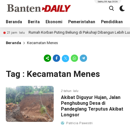
Sabtu, 08 Agu 2026
Beranda
Berita
Ekonomi
Pemerintahan
Pendidikan
Rumah Korban Puting Beliung di Pakuhaji Dibangun Lebih Luas, 
21 jam lalu
Beranda
Kecamatan Menes
Tag : Kecamatan Menes
2 tahun lalu
Akibat Diguyur Hujan, Jalan
Penghubung Desa di
Pandeglang Terputus Akibat
Longsor
Patricia Pawestri