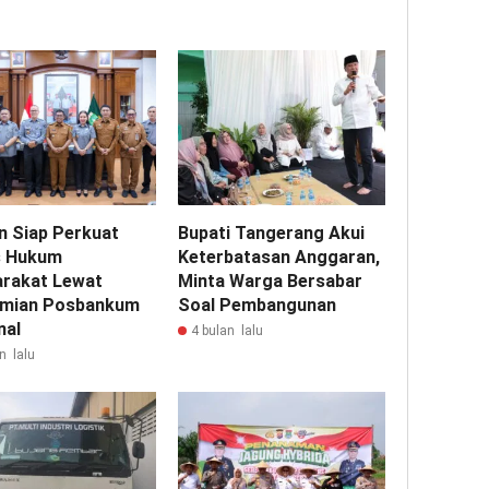
n Siap Perkuat
Bupati Tangerang Akui
s Hukum
Keterbatasan Anggaran,
rakat Lewat
Minta Warga Bersabar
mian Posbankum
Soal Pembangunan
nal
4 bulan lalu
n lalu