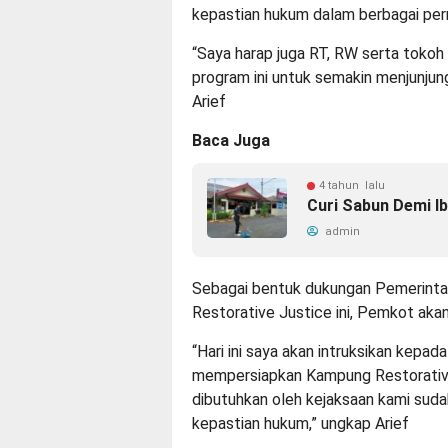
kepastian hukum dalam berbagai per
“Saya harap juga RT, RW serta toko
program ini untuk semakin menjunjung
Arief
Baca Juga
4 tahun lalu
Curi Sabun Demi Ib
admin
Sebagai bentuk dukungan Pemerint
Restorative Justice ini, Pemkot a
“Hari ini saya akan intruksikan kepa
mempersiapkan Kampung Restorative J
dibutuhkan oleh kejaksaan kami sud
kepastian hukum,” ungkap Arief