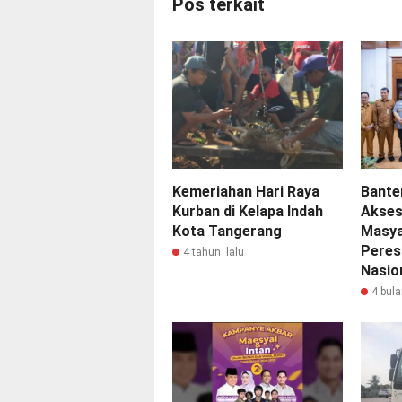
Pos terkait
Kemeriahan Hari Raya
Bante
Kurban di Kelapa Indah
Akse
Kota Tangerang
Masya
Peres
4 tahun lalu
Nasio
4 bula