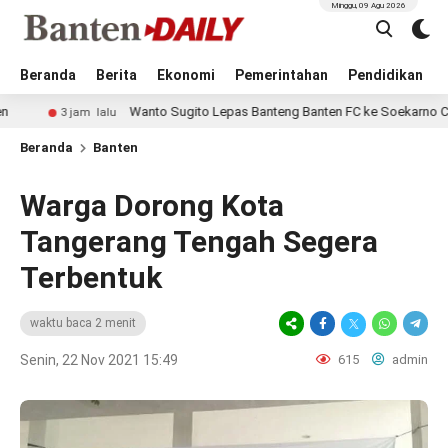
Minggu, 09 Agu 2026
Beranda
Berita
Ekonomi
Pemerintahan
Pendidikan
Wanto Sugito Lepas Banteng Banten FC ke Soekarno Cup 2026, 
3 jam lalu
Beranda
Banten
Warga Dorong Kota
Tangerang Tengah Segera
Terbentuk
waktu baca 2 menit
Senin, 22 Nov 2021 15:49
615
admin