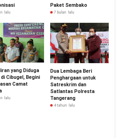
onisasi
Paket Sembako
n lalu
7 bulan lalu
liran yang Diduga
Dua Lembaga Beri
di Cibugel, Begini
Penghargaan untuk
lasan Camat
Satreskrim dan
a
Satlantas Polresta
Tangerang
n lalu
4 tahun lalu